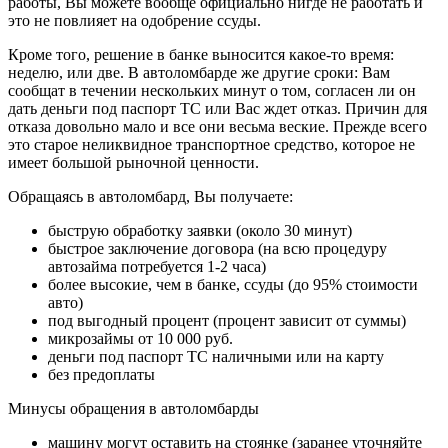
работы, Вы можете вообще официально нигде не работать и
это не повлияет на одобрение ссуды.
Кроме того, решение в банке выносится какое-то время:
неделю, или две. В автоломбарде же другие сроки: Вам
сообщат в течении нескольких минут о том, согласен ли он
дать деньги под паспорт ТС или Вас ждет отказ. Причин для
отказа довольно мало и все они весьма веские. Прежде всего
это старое неликвидное транспортное средство, которое не
имеет большой рыночной ценности.
Обращаясь в автоломбард, Вы получаете:
быструю обработку заявки (около 30 минут)
быстрое заключение договора (на всю процедуру
автозайма потребуется 1-2 часа)
более высокие, чем в банке, ссуды (до 95% стоимости
авто)
под выгодный процент (процент зависит от суммы)
микрозаймы от 10 000 руб.
деньги под паспорт ТС наличными или на карту
без предоплаты
Минусы обращения в автоломбарды
машину могут оставить на стоянке (заранее уточняйте