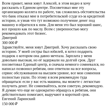
Всем привет, меня зовут Алексей, в этом видео я хочу
рассказать о Едином центре. Посоветовал мне эту
организацию коллега по работе, так сложились обстоятельства
что банк отказал мне в потребительской ссуде из-за кредитной
истории, и узнав что тут возможно получение денег под
машину я обратился к ним. Для меня это был хороший шанс,
все прошло как по маслу. Всем с уверенностью могу
рекомендовать этот бизнес.
Дмитрий
300 000 ₽
Здравствуйте, меня зовут Дмитрий. Хочу рассказать свою
историю. У моей сестры был юбилей, я хотел подарить
подарок о котором она давно мечтала. Зарплата у меня
довольно высокая, но её задержали на долгий срок. Друг
посоветовал Единый центр, я сначала немного сомневался, но
написал позвонил ребятам, они ответили на все вопросы,
сервис обслуживания на высшем уровне, все мои сомнения
полностью ушли. По этому я всем рекомендую туда
обращаться: если у вас есть машина, вы можете с легкостью
получить денег. Не сомневайтесь, всем советую, рекомендую.
Я думаю что еще не однократно обращусь к ребятам, они
действительно помогают, выручают в короткий срок.
Евгений Ларинский
150 000 ₽