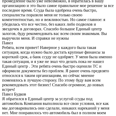
промедление было уже невозможно, я обратилась в вашу
организацию и это было самое правильное мое решение за все
последнее время. Ссуда была одобрена очень быстро,
специалисты поразили меня не только своею
компетентностью, но и вежливостью. Но самое главное: я
убедилась что все честно, без каких либо подвохов и
звездочек в договорах. Спасибо большое Единый центр
залогов, буду рекомендовать вас всем своим знакомым. Вы
выручили меня. И справки не нужны
Павел
Ребята, всем привет! Наверное у каждого была такая
ситуация, когда нужно было достать крупные финансы за
короткий срок, а банк ссуду не одобряет. У меня была именно
такая ситуация, и я уже не знал что делать пока не нашел
Единый центр . Эти ребята очень быстро оценили ТС и
оформили документы без проблем. Я ранее очень предвзято
относился к таким организациям, но сейчас мнение
поменялось в лучшую сторону. По этому буду вам всем
рекомендовать этот бизнес! Спасибо огромное, до новых
встреч!
Павел Будков
Я обратился в Единый центр за услугой ссуды под
автомобиль Компания выполнила все свои условия, все как
мы договаривались они сделали, никаких нареканий у меня
нет. Мне понравилось что автомобиль был в полном моем