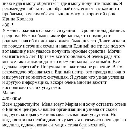
знаю куда я могу обратиться, где я могу получить помощь. Я
рекомендую: обязательно обращайтесь, если у вас какие-то
проблемы, вам там обязательно помогут в короткий срок.
Ирина Кролева
430 ₽
У меня сложилась сложная ситуация — срочно понадобились
средства. Нужны были такие финансы, что помощи от
родных, зная об их доходах, ждать было нечего. Долго искали
по городу источник ссуды и нашли Единый центр где под эту
вот машину нам удалось получить нужные средства. Могли
бы взять на 5 лет. При чем все это онлайн. Я очень рада что
мы все таки дожили до того времени когда все онлайн. Все
сделала через сайт. Получила положительное решение. Всем
рекомендую обращаться в Единый центр, это правда выгодно
и выручает во многих ситуациях. Я думаю что узнав условия
и другую информацию, вскоре очень многие захотят
воспользоваться их услугами.
Мария
420 000 ₽
Всем здравствуйте! Меня зовут Мария и я хочу оставить отзыв
о Едином центре. О вашей организации я узнала от своей
подруги, которая уже пользовалась вашими услугами. Но
когда возникла необходимость у меня я почему-то очень долго
медлила, однако, когда ситуация стала безвыходной,