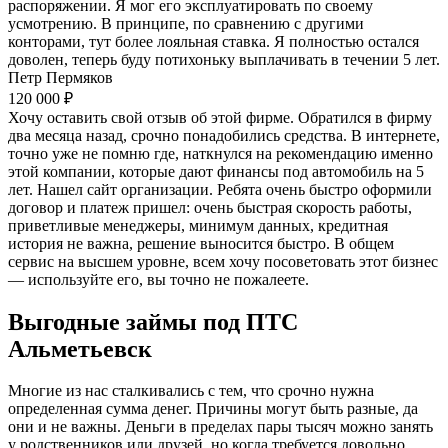
распоряжении. Я мог его эксплуатировать по своему
усмотрению. В принципе, по сравнению с другими
конторами, тут более лояльная ставка. Я полностью остался
доволен, теперь буду потихоньку выплачивать в течении 5 лет.
Петр Пермяков
120 000 ₽
Хочу оставить свой отзыв об этой фирме. Обратился в фирму
два месяца назад, срочно понадобились средства. В интернете,
точно уже не помню где, наткнулся на рекомендацию именно
этой компании, которые дают финансы под автомобиль на 5
лет. Нашел сайт организации. Ребята очень быстро оформили
договор и платеж пришел: очень быстрая скорость работы,
приветливые менеджеры, минимум данных, кредитная
история не важна, решение выносится быстро. В общем
сервис на высшем уровне, всем хочу посоветовать этот бизнес
— используйте его, вы точно не пожалеете.
Выгодные займы под ПТС
Альметьевск
Многие из нас сталкивались с тем, что срочно нужна
определенная сумма денег. Причины могут быть разные, да
они и не важны. Деньги в пределах пары тысяч можно занять
у родственников или друзей, но когда требуется довольно