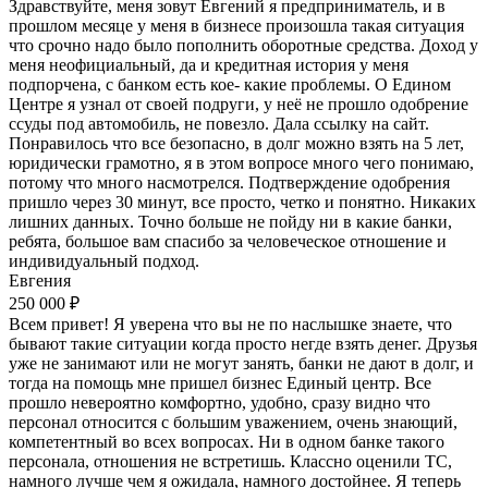
Здравствуйте, меня зовут Евгений я предприниматель, и в
прошлом месяце у меня в бизнесе произошла такая ситуация
что срочно надо было пополнить оборотные средства. Доход у
меня неофициальный, да и кредитная история у меня
подпорчена, с банком есть кое- какие проблемы. О Едином
Центре я узнал от своей подруги, у неё не прошло одобрение
ссуды под автомобиль, не повезло. Дала ссылку на сайт.
Понравилось что все безопасно, в долг можно взять на 5 лет,
юридически грамотно, я в этом вопросе много чего понимаю,
потому что много насмотрелся. Подтверждение одобрения
пришло через 30 минут, все просто, четко и понятно. Никаких
лишних данных. Точно больше не пойду ни в какие банки,
ребята, большое вам спасибо за человеческое отношение и
индивидуальный подход.
Евгения
250 000 ₽
Всем привет! Я уверена что вы не по наслышке знаете, что
бывают такие ситуации когда просто негде взять денег. Друзья
уже не занимают или не могут занять, банки не дают в долг, и
тогда на помощь мне пришел бизнес Единый центр. Все
прошло невероятно комфортно, удобно, сразу видно что
персонал относится с большим уважением, очень знающий,
компетентный во всех вопросах. Ни в одном банке такого
персонала, отношения не встретишь. Классно оценили ТС,
намного лучше чем я ожидала, намного достойнее. Я теперь