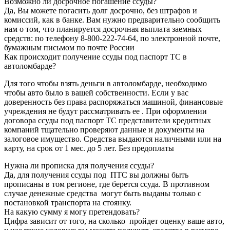
Возможно ли досрочное погашение ссуды?
Да, Вы можете погасить долг досрочно, без штрафов и
комиссий, как в банке. Вам нужно предварительно сообщить
нам о том, что планируется досрочная выплата заемных
средств: по телефону 8-800-222-74-64, по электронной почте,
бумажным письмом по почте России
Как происходит получение ссуды под паспорт ТС в
автоломбарде?
Для того чтобы взять деньги в автоломбарде, необходимо
чтобы авто было в вашей собственности. Если у вас
доверенность без права распоряжаться машиной, финансовые
учреждения не будут рассматривать ее . При оформлении
договора ссуды под паспорт ТС представители кредитных
компаний тщательно проверяют данные и документы на
залоговое имущество. Средства выдаются наличными или на
карту, на срок от 1 мес. до 5 лет. Без предоплаты
Нужна ли прописка для получения ссуды?
Да, для получения ссуды под ПТС вы должны быть
прописаны в том регионе, где берется ссуда. В противном
случае денежные средства могут быть выданы только с
постановкой транспорта на стоянку.
На какую сумму я могу претендовать?
Цифра зависит от того, на сколько пройдет оценку ваше авто,