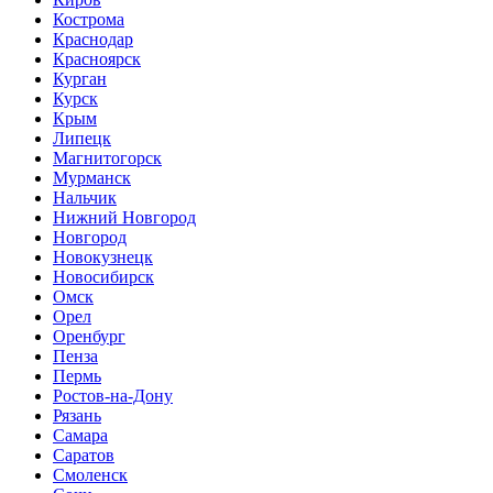
Кострома
Краснодар
Красноярск
Курган
Курск
Крым
Липецк
Магнитогорск
Мурманск
Нальчик
Нижний Новгород
Новгород
Новокузнецк
Новосибирск
Омск
Орел
Оренбург
Пенза
Пермь
Ростов-на-Дону
Рязань
Самара
Саратов
Смоленск