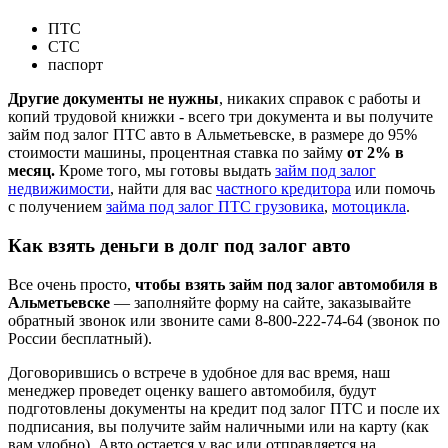
ПТС
СТС
паспорт
Другие документы не нужны
, никаких справок с работы и
копий трудовой книжки - всего три документа и вы получите
займ под залог ПТС авто в Альметьевске, в размере до 95%
стоимости машины, процентная ставка по займу
от 2% в
месяц.
Кроме того, мы готовы выдать
займ под залог
недвижимости
, найти для вас
частного кредитора
или помочь
с получением
займа под залог ПТС грузовика
,
мотоцикла
.
Как взять деньги в долг под залог авто
Все очень просто,
чтобы взять займ под залог автомобиля в
Альметьевске
— заполняйте форму на сайте, заказывайте
обратный звонок или звоните сами 8-800-222-74-64 (звонок по
России бесплатный).
Договорившись о встрече в удобное для вас время, наш
менеджер проведет оценку вашего автомобиля, будут
подготовлены документы на кредит под залог ПТС и после их
подписания, вы получите займ наличными или на карту (как
вам удобно). Авто остается у вас или отправляется на